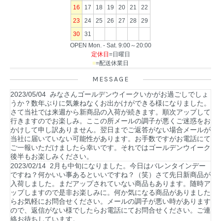
16
17
18
19
20
21
22
23
24
25
26
27
28
29
30
31
OPEN Mon. - Sat. 9:00～20:00
定休日
=日曜日
■
=配送休業日
MESSAGE
2023/05/04 みなさんゴールデンウイークいかがお過ごしでしょ
うか？数年ぶりに気兼ねなくお出かけができる様になりました。
さて当社では来週から新商品の入荷が続きます。順次アップして
行きますのでお楽しみ。ここの所メールの調子が悪くご迷惑をお
かけして申し訳ありません。翌日までご返答がない場合メールが
当社に届いていない可能性があります。お手数ですがお電話にて
ご一報いただけましたら幸いです。それではゴールデンウイーク
後半もお楽しみください。
2023/02/14 2月も中旬になりました。今日はバレンタインデー
ですね？何かいい事あるといいですね？（笑）さて先日新商品が
入荷しました。まだアップされていない商品もあります。随時ア
ップしますので是非お楽しみに。何か気になる商品がありました
らお気軽にお問合せください。メールの調子が悪い時があります
ので、返信がない様でしたらお電話にてお問合せください。ご連
絡お待ちしています。