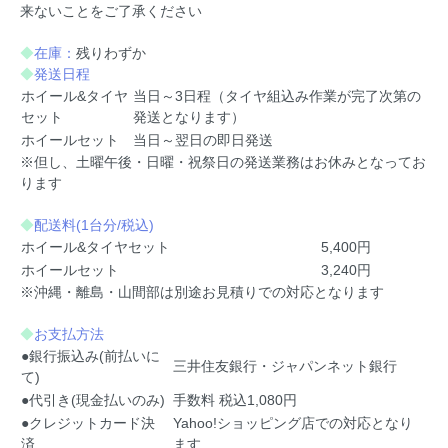
来ないことをご了承ください
◆
在庫：
残りわずか
◆
発送日程
ホイール&タイヤ
当日～3日程（タイヤ組込み作業が完了次第の
セット
発送となります）
ホイールセット
当日～翌日の即日発送
※但し、土曜午後・日曜・祝祭日の発送業務はお休みとなってお
ります
◆
配送料(1台分/税込)
ホイール&タイヤセット
5,400円
ホイールセット
3,240円
※沖縄・離島・山間部は別途お見積りでの対応となります
◆
お支払方法
●銀行振込み(前払いに
三井住友銀行・ジャパンネット銀行
て)
●代引き(現金払いのみ)
手数料 税込1,080円
●クレジットカード決
Yahoo!ショッピング店での対応となり
済
ます