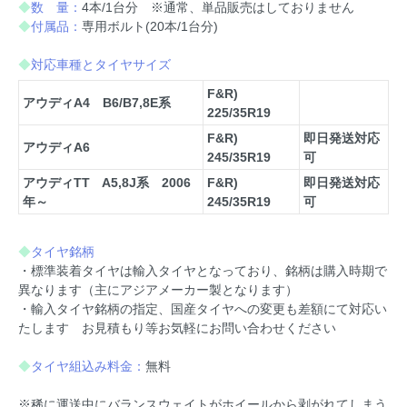
◆
数 量：
4本/1台分 ※通常、単品販売はしておりません
◆
付属品：
専用ボルト(20本/1台分)
◆
対応車種とタイヤサイズ
F&R)
アウディA4 B6/B7,8E系
225/35R19
F&R)
即日発送対応
アウディA6
245/35R19
可
アウディTT A5,8J系 2006
F&R)
即日発送対応
年～
245/35R19
可
◆
タイヤ銘柄
・標準装着タイヤは輸入タイヤとなっており、銘柄は購入時期で
異なります（主にアジアメーカー製となります）
・輸入タイヤ銘柄の指定、国産タイヤへの変更も差額にて対応い
たします お見積もり等お気軽にお問い合わせください
◆
タイヤ組込み料金：
無料
※稀に運送中にバランスウェイトがホイールから剥がれてしまう