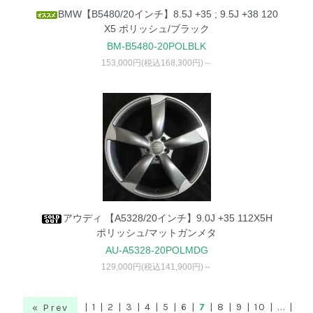
BMW【B5480/20インチ】8.5J +35 ; 9.5J +38 120
X5 ポリッシュ/ブラック
BM-B5480-20POLBLK
153,000円(税込168,300円)～
アウディ 【A5328/20インチ】9.0J +35 112X5H
ポリッシュ/マットガンメタ
AU-A5328-20POLMDG
129,000円(税込141,900円)～
|
1
|
2
|
3
|
4
|
5
|
6
|
7
|
8
|
9
|
10
|
...
|
« Prev