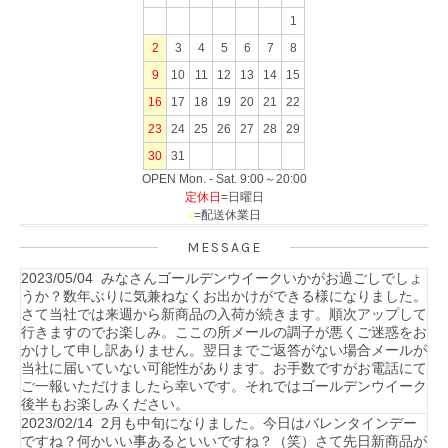
1
2
3
4
5
6
7
8
9
10
11
12
13
14
15
16
17
18
19
20
21
22
23
24
25
26
27
28
29
30
31
OPEN Mon. - Sat. 9:00～20:00
定休日
=日曜日
■
=配送休業日
MESSAGE
2023/05/04 みなさんゴールデンウイークいかがお過ごしでしょ
うか？数年ぶりに気兼ねなくお出かけができる様になりました。
さて当社では来週から新商品の入荷が続きます。順次アップして
行きますのでお楽しみ。ここの所メールの調子が悪くご迷惑をお
かけして申し訳ありません。翌日までご返答がない場合メールが
当社に届いていない可能性があります。お手数ですがお電話にて
ご一報いただけましたら幸いです。それではゴールデンウイーク
後半もお楽しみください。
2023/02/14 2月も中旬になりました。今日はバレンタインデー
ですね？何かいい事あるといいですね？（笑）さて先日新商品が